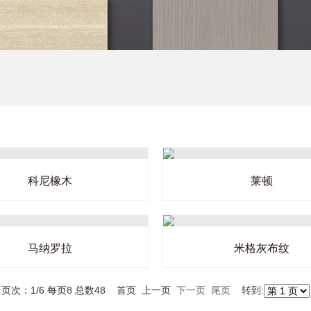
科尼橡木
莱顿
马纳罗拉
米格灰布纹
页次：1/6 每页8 总数48 首页 上一页
下一页
尾页
转到: