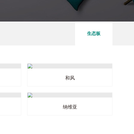
生态板
和风
纳维亚