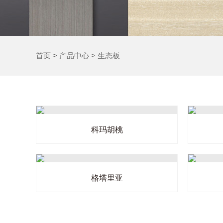
首页
>
产品中心
>
生态板
科玛胡桃
格塔里亚