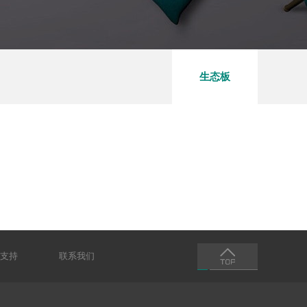
生态板
支持
联系我们